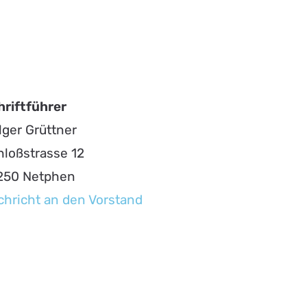
hriftführer
lger Grüttner
hloßstrasse 12
250 Netphen
chricht an den Vorstand